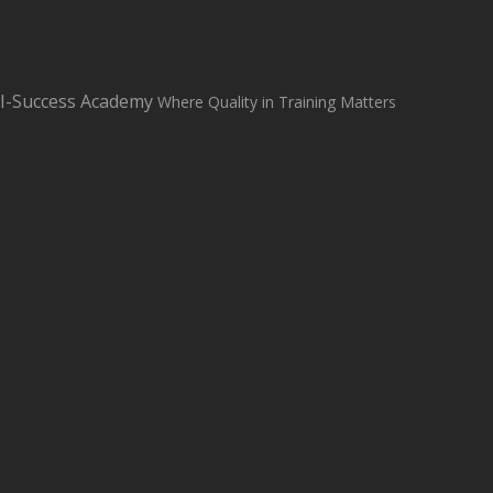
sales@i-successacademy.co.uk
+0203 150 1284
WhatsApp Us
I-Success Academy
Where Quality in Training Matters
Student Login
Student Support
Home
About
Classroom Based Courses
All Courses
Contact us
Blog